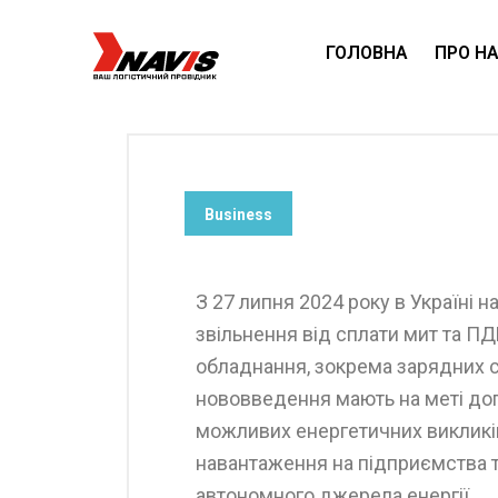
ГОЛОВНА
ПРО Н
Business
З 27 липня 2024 року в Україні 
звільнення від сплати мит та П
обладнання, зокрема зарядних ста
нововведення мають на меті доп
можливих енергетичних викликів
навантаження на підприємства 
автономного джерела енергії.