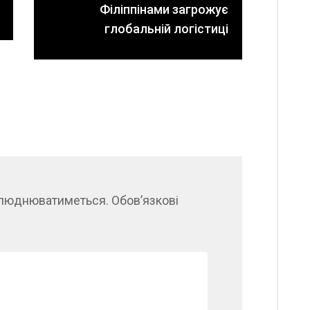
Філіппінами загрожує
глобальній логістиці
илюднюватиметься.
Обов’язкові