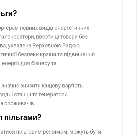
льги?
ортерам певних видів енергетичних
 та генератори, ввезти ці товари без
тива, ухвалена Верховною Радою,
тичної безпеки країни та підвищення
енергії для бізнесу та
значно знизити кінцеву вартість
рядні станції та генератори
а споживачів.
я пільгами?
татися пільговим режимом, можуть бути