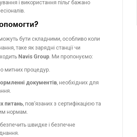
вання і використання пільг бажано
есіоналів.
допомогти?
 можуть бути складними, особливо коли
ння, таке як зарядні станції чи
иходить
Navis Group
. Ми пропонуємо:
 митних процедур.
формленні документів
, необхідних для
ння.
х питань
, пов’язаних з сертифікацією та
ним нормам.
забезпечить швидке і безпечне
днання.