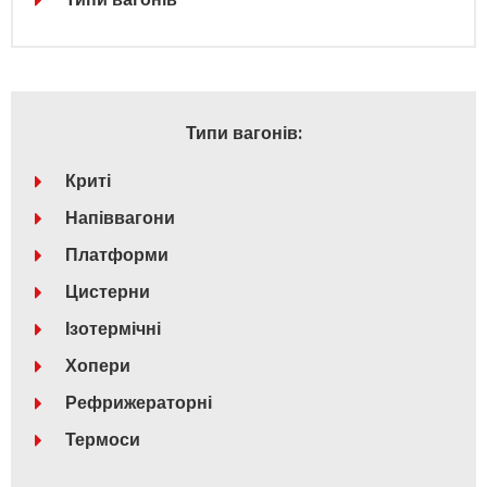
Типи вагонів:
Криті
Напіввагони
Платформи
Цистерни
Ізотермічні
Хопери
Рефрижераторні
Термоси