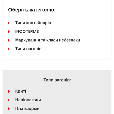
Оберіть категорію:
Типи контейнерів
INCOTERMS
Маркування та класи небезпеки
Типи вагонів
Типи вагонів:
Криті
Напіввагони
Платформи